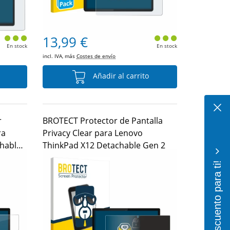
13,99 €
En stock
En stock
incl. IVA, más
Costes de envío
Añadir al carrito
r
BROTECT Protector de Pantalla
ra
Privacy Clear para Lenovo
hable
ThinkPad X12 Detachable Gen 2
¡10% de descuento para ti!