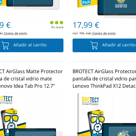
9 €
17,99 €
En stock
más
Costes de envío
incl. IVA, más
Costes de envío
Añadir al carrito
Añadir al carrito
T AirGlass Matte Protector
BROTECT AirGlass Protecto
a de cristal vidrio mate
pantalla de cristal vidrio pa
enovo Idea Tab Pro 12.7"
Lenovo ThinkPad X12 Detac
Gen 2