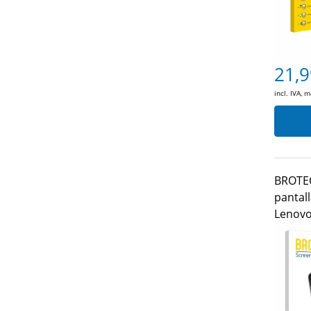
21,9
incl. IVA, 
BROTEC
pantall
Lenovo