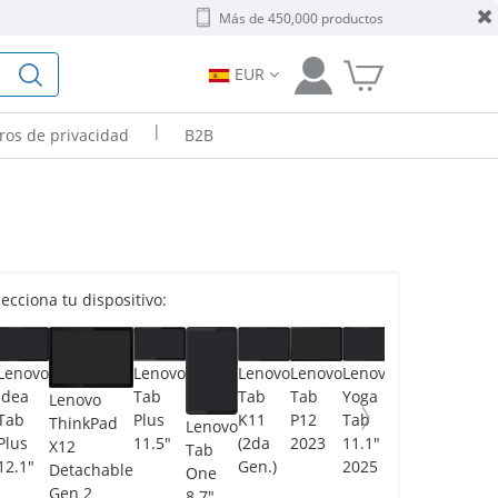
Más de 450,000 productos
EUR
|
tros de privacidad
B2B
cciona tu dispositivo:
Lenovo
Lenovo
Lenovo
Lenovo
Lenovo
Lenovo
Yoga
Tab
Idea
Tab
Tab
Yoga
Lenovo
Tab
Plus
Tab
K11
P12
Tab
ThinkPad
Lenovo
Plus
11.5"
Plus
(2da
2023
11.1"
X12
Tab
2025
12.1"
Gen.)
2025
Detachable
One
Gen 2
8.7"