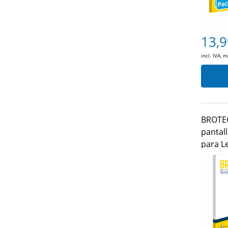
13,9
incl. IVA, 
BROTEC
pantall
para L