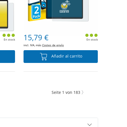
15,79 €
En stock
En stock
incl. IVA, más
Costes de envío
Añadir al carrito
Seite
1
von
183