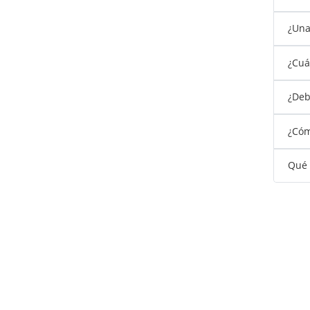
¿Una
¿Cuá
¿Debo
¿Cóm
Qué 