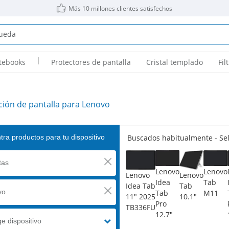
Más 10 millones clientes satisfechos
|
tebooks
Protectores de pantalla
Cristal templado
Fil
ción de pantalla para Lenovo
ra productos para tu dispositivo
Buscados habitualmente - Sele
tas
Lenovo
Lenovo
Lenovo
Lenovo
Idea
Tab
Idea Tab
Tab
vo
Tab
M11
11" 2025
10.1"
Pro
TB336FU
12.7"
ge dispositivo