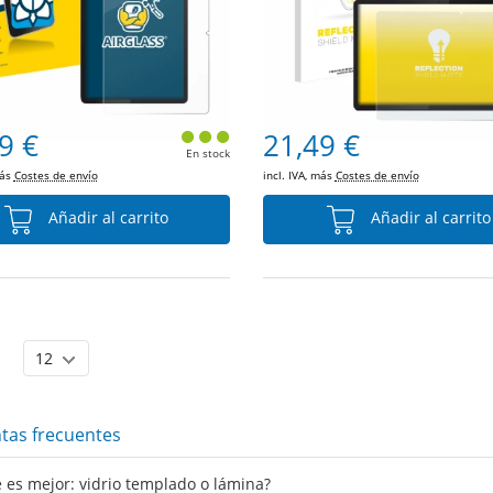
9 €
21,49 €
En stock
más
Costes de envío
incl. IVA, más
Costes de envío
Añadir al carrito
Añadir al carrito
tas frecuentes
 es mejor: vidrio templado o lámina?