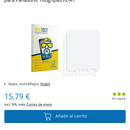
para Panasonic Toughpad FZ-A1
Mate, Antireflejos
[más]
15,79 €
En stock
incl. IVA, más
Costes de envío
Añadir al carrito