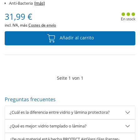
Anti-Bacteria
[más]
31,99 €
En stock
incl. IVA, más
Costes de envío
Añadir al carrito
Seite
1
von
1
Preguntas frecuentes
¿Cuál es la diferencia entre vidrio y lámina protectora?
¿Qué es mejor: vidrio templado o lámina?
¿De qué material está hecha BROTECT AirGlass Glas Panzer-