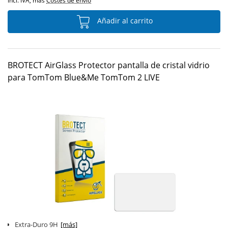
incl. IVA, más
Costes de envío
Añadir al carrito
BROTECT AirGlass Protector pantalla de cristal vidrio
para TomTom Blue&Me TomTom 2 LIVE
Extra-Duro 9H
[más]