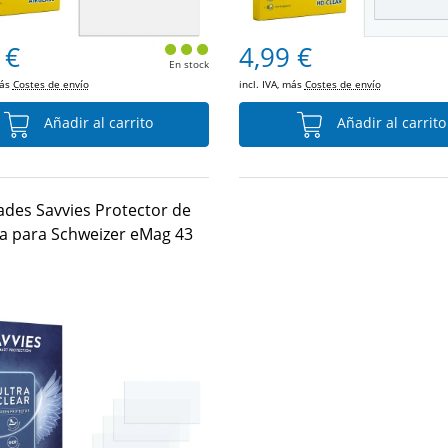
 €
4,99 €
En stock
más
Costes de envío
incl. IVA, más
Costes de envío
Añadir al carrito
Añadir al carrito
ades Savvies Protector de
la para Schweizer eMag 43