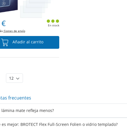
 €
En stock
más
Costes de envío
Añadir al carrito
tas frecuentes
 lámina mate refleja menos?
 es mejor: BROTECT Flex Full-Screen Folien o vidrio templado?