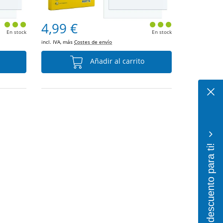
4,99 €
En stock
En stock
incl. IVA, más
Costes de envío
Añadir al carrito
¡10% de descuento para ti!