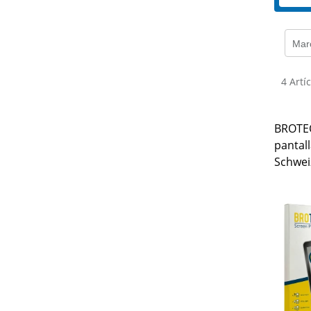
Mar
4 Artí
BROTEC
pantall
Schwei