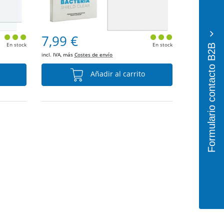
7,99 €
Formulario contacto B2B
En stock
En stock
incl. IVA, más
Costes de envío
Añadir al carrito