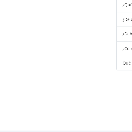
¿Qué
¿De 
¿Debo
¿Cóm
Qué 