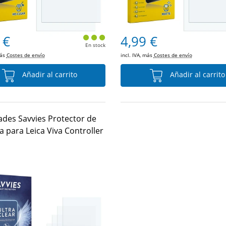
 €
4,99 €
En stock
más
Costes de envío
incl. IVA, más
Costes de envío
Añadir al carrito
Añadir al carrito
ades Savvies Protector de
a para Leica Viva Controller