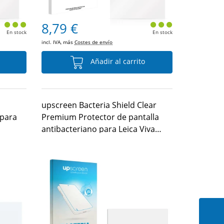
8,79 €
En stock
En stock
incl. IVA, más
Costes de envío
Añadir al carrito
upscreen Bacteria Shield Clear
 para
Premium Protector de pantalla
antibacteriano para Leica Viva
Controller CS10