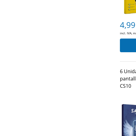
4,99
incl. IVA, 
6 Unid
pantall
CS10