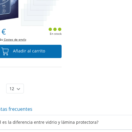
 €
En stock
más
Costes de envío
Añadir al carrito
tas frecuentes
l es la diferencia entre vidrio y lámina protectora?