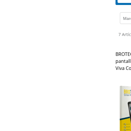
Mar
7 Artí
BROTEC
pantall
Viva C