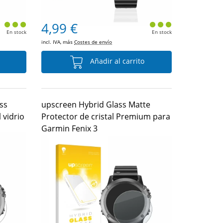
4,99 €
En stock
En stock
incl. IVA, más
Costes de envío
Añadir al carrito
ss
upscreen Hybrid Glass Matte
 vidrio
Protector de cristal Premium para
Garmin Fenix 3