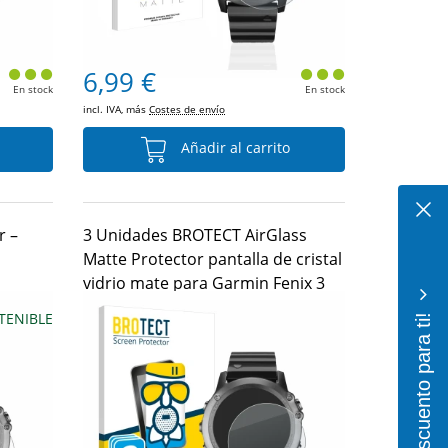
6,99 €
En stock
En stock
incl. IVA, más
Costes de envío
Añadir al carrito
r –
3 Unidades BROTECT AirGlass
Matte Protector pantalla de cristal
vidrio mate para Garmin Fenix 3
¡10% de descuento para ti!
TENIBLE