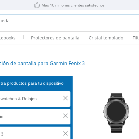
Más 10 millones clientes satisfechos
|
tebooks
Protectores de pantalla
Cristal templado
Fil
ción de pantalla para Garmin Fenix 3
ra productos para tu dispositivo
watches & Relojes
in
 3