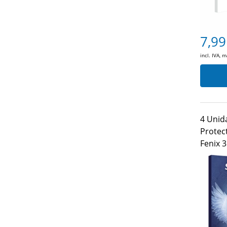
7,99
incl. IVA, 
4 Unid
Protec
Fenix 3