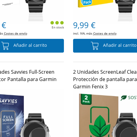
 €
9,99 €
En stock
más
Costes de envío
incl. IVA, más
Costes de envío
Añadir al carrito
Añadir al carrito
ades Savvies Full-Screen
2 Unidades ScreenLeaf Clea
tor Pantalla para Garmin
Protección de pantalla para
Garmin Fenix 3
SOS