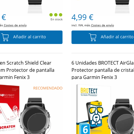
 €
4,99 €
En stock
más
Costes de envío
incl. IVA, más
Costes de envío
Añadir al carrito
Añadir al carrito
en Scratch Shield Clear
6 Unidades BROTECT AirGla
m Protector de pantalla
Protector pantalla de cristal
armin Fenix 3
para Garmin Fenix 3
RECOMENDADO