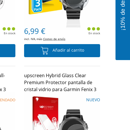
6,99 €
En stock
En stock
incl. IVA, más
Costes de envío
Añadir al carrito
ll-
upscreen Hybrid Glass Clear
Premium Protector pantalla de
x 3
cristal vidrio para Garmin Fenix 3
NUEVO
ENDADO