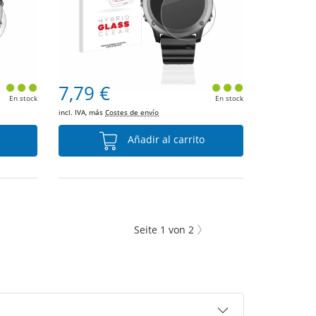
7,79 €
En stock
En stock
incl. IVA, más
Costes de envío
Añadir al carrito
Seite
1
von
2