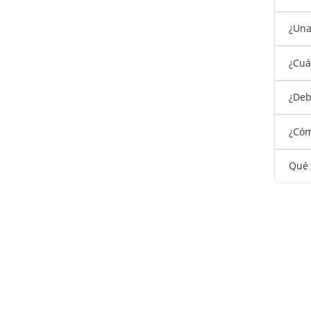
¿Una
¿Cuá
¿Debo
¿Cóm
Qué 