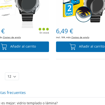
 €
6,49 €
En stock
más
Costes de envío
incl. IVA, más
Costes de envío
Añadir al carrito
Añadir al carrito
tas frecuentes
 es mejor: vidrio templado o lámina?