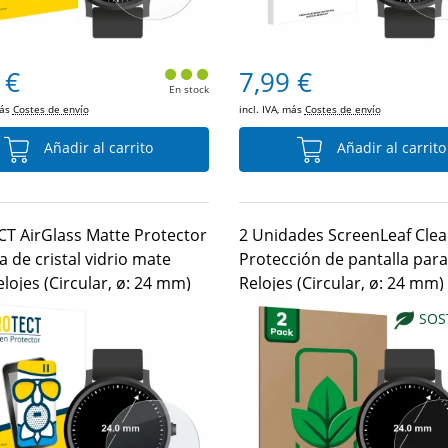
 €
7,99 €
En stock
más
Costes de envío
incl. IVA, más
Costes de envío
Añadir al carrito
Añadir al carrito
T AirGlass Matte Protector
2 Unidades ScreenLeaf Clea
a de cristal vidrio mate
Protección de pantalla para
lojes (Circular, ø: 24 mm)
Relojes (Circular, ø: 24 mm)
SOS