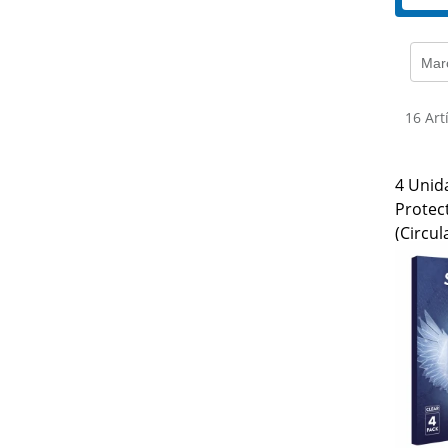
Mar
16 Art
4 Unid
Protect
(Circul