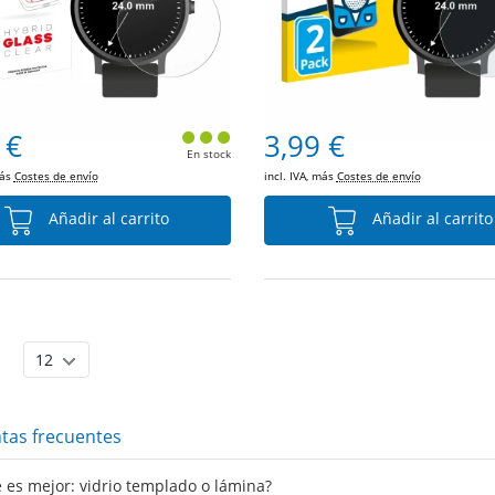
 €
3,99 €
En stock
más
Costes de envío
incl. IVA, más
Costes de envío
Añadir al carrito
Añadir al carrito
tas frecuentes
 es mejor: vidrio templado o lámina?