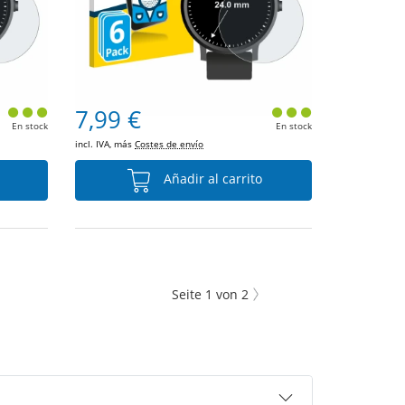
7,99 €
En stock
En stock
incl. IVA, más
Costes de envío
Añadir al carrito
Seite
1
von
2