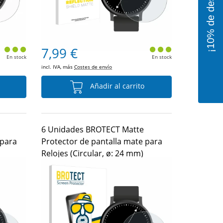
7,99 €
En stock
En stock
incl. IVA, más
Costes de envío
Añadir al carrito
6 Unidades BROTECT Matte
 para
Protector de pantalla mate para
Relojes (Circular, ø: 24 mm)