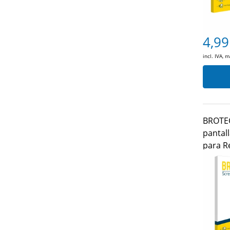
4,99
incl. IVA, 
BROTEC
pantall
para Re