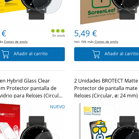
 €
5,49 €
En stock
más
Costes de envío
incl. IVA, más
Costes de envío
Añadir al carrito
Añadir al carrito
en Hybrid Glass Clear
2 Unidades BROTECT Matte
m Protector pantalla de
Protector de pantalla mate
 vidrio para Relojes (Circular,
Relojes (Circular, ø: 24 mm)
mm)
NUEVO