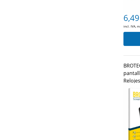
6,49
incl. IVA, 
BROTEC
pantall
Relojes