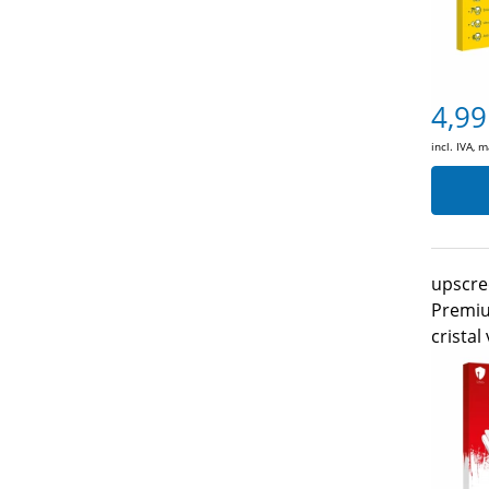
4,99
incl. IVA, 
upscre
Premiu
cristal
ø: 24 