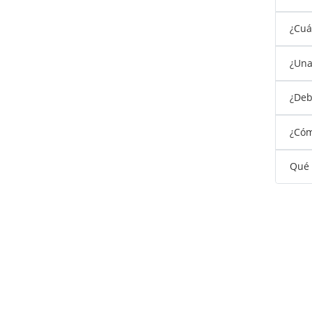
¿Cuá
¿Una
¿Debo
¿Cóm
Qué 