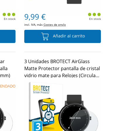
9,99 €
En stock
En stock
incl. IVA, más
Costes de envío
Añadir al carrito
ear
3 Unidades BROTECT AirGlass
alla
Matte Protector pantalla de cristal
4 mm)
vidrio mate para Relojes (Circular,
ø: 24 mm)
ENDADO