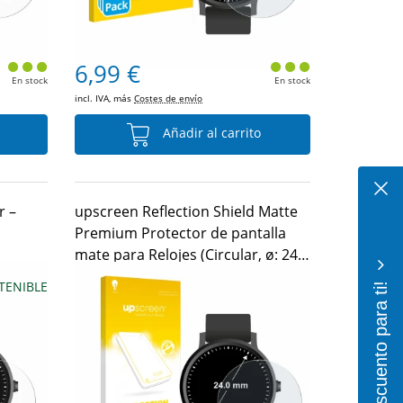
6,99 €
En stock
En stock
incl. IVA, más
Costes de envío
Añadir al carrito
r –
upscreen Reflection Shield Matte
Premium Protector de pantalla
mate para Relojes (Circular, ø: 24
mm)
¡10% de descuento para ti!
TENIBLE