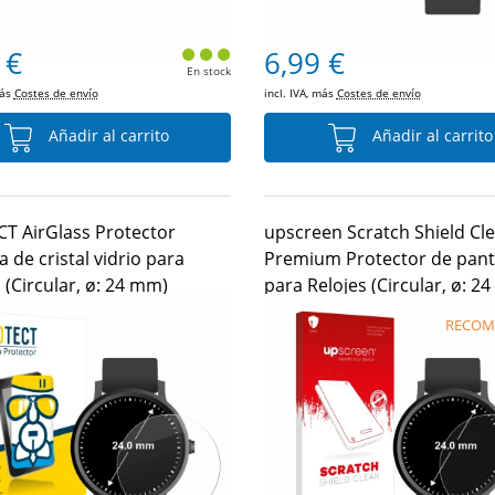
 €
6,99 €
En stock
más
Costes de envío
incl. IVA, más
Costes de envío
Añadir al carrito
Añadir al carrito
T AirGlass Protector
upscreen Scratch Shield Cl
a de cristal vidrio para
Premium Protector de pant
 (Circular, ø: 24 mm)
para Relojes (Circular, ø: 2
RECOM